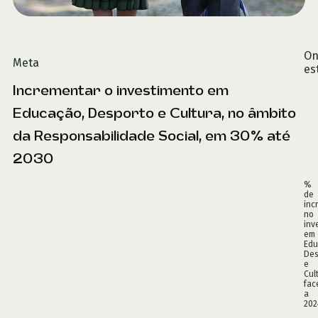
O
Meta
es
Incrementar o investimento em
Educação, Desporto e Cultura, no âmbito
da Responsabilidade Social, em 30% até
0%
2030
%
de
inc
no
inv
em
Edu
Des
e
Cul
fac
a
202